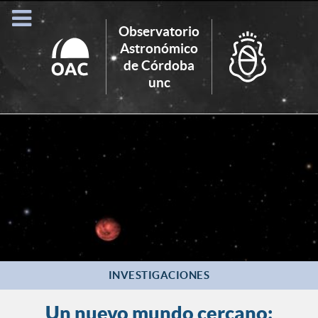
Observatorio
Astronómico
de Córdoba
Search
unc
for:
INVESTIGACIONES
Un nuevo mundo cercano: